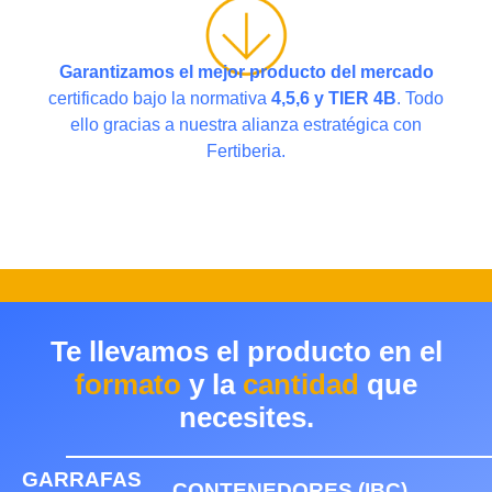
Garantizamos el mejor producto del mercado
certificado bajo la normativa
4,5,6 y TIER 4B
. Todo
ello gracias a nuestra alianza estratégica con
Fertiberia.
Te llevamos el producto en el
formato
y la
cantidad
que
necesites.
GARRAFAS
CONTENEDORES (IBC)