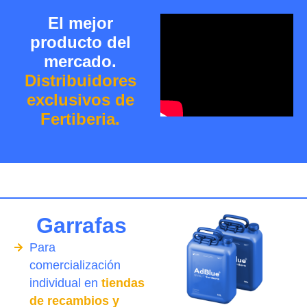
El mejor
producto del
mercado.
Distribuidores
exclusivos de
Fertiberia.
Garrafas
Para
comercialización
individual en
tiendas
de recambios y