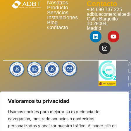
Nosotros
Contacto
Producto
+34 690 737 225
Servicios
adbluecomercialped
Instalaciones
Calle Barquillo
Blog
10 28004,
Contacto
Madrid
A
L
|
P
d
p
Valoramos tu privacidad
|
Usamos cookies para mejorar su experiencia de
P
navegación, mostrarle anuncios o contenidos
d
personalizados y analizar nuestro tráfico. Al hacer clic en
c