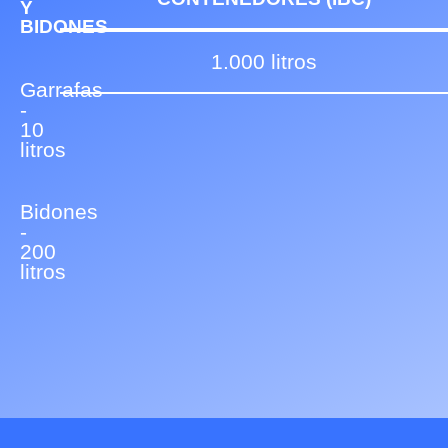
Y
BIDONES
1.000 litros
Garrafas
-
10
litros
Bidones
-
200
litros