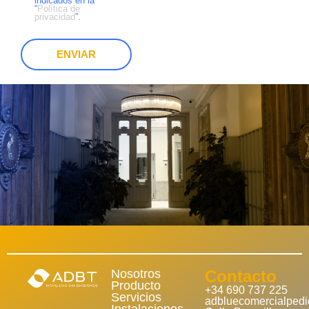
indicados en la
“
Política de
privacidad
”.
ENVIAR
Nosotros
Contacto
Producto
+34 690 737 225
Servicios
adbluecomercialped