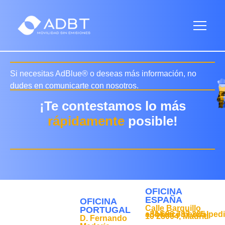
Si necesitas AdBlue® o deseas más información, no
dudes en comunicarte con nosotros.
¡Te contestamos lo más
rápidamente
posible!
OFICINA
ESPAÑA
OFICINA
Calle Barquillo
PORTUGAL
+34 690 737 225
adbluecomercialped
10 28004, Madrid
D. Fernando