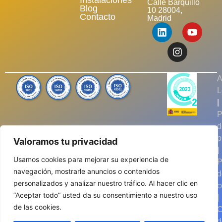
Instalaciones
Calle Barquillo
Blog
10 28004,
Contacto
Madrid
A
L
|
P
d
p
Valoramos tu privacidad
|
Usamos cookies para mejorar su experiencia de
P
navegación, mostrarle anuncios o contenidos
d
personalizados y analizar nuestro tráfico. Al hacer clic en
c
“Aceptar todo” usted da su consentimiento a nuestro uso
|
de las cookies.
C
d