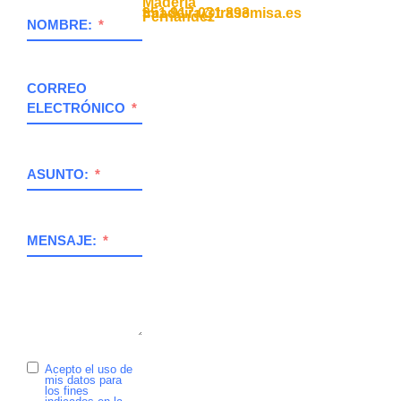
Maderia
351 917 031 893
fmadeira@trasemisa.es
Fernandez
NOMBRE:
CORREO
ELECTRÓNICO
ASUNTO:
MENSAJE:
Acepto el uso de
mis datos para
los fines