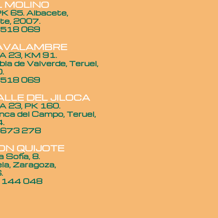
L MOLINO
PK 65. Albacete,
te, 2007.
 518 069
JAVALAMBRE
A 23, KM 91.
la de Valverde, Teruel,
.
 518 069
ALLE DEL JILOCA
 23, PK 160.
anca del Campo, Teruel,
.
 673 278
DON QUIJOTE
a Sofía, 8.
la, Zaragoza,
.
6 144 048