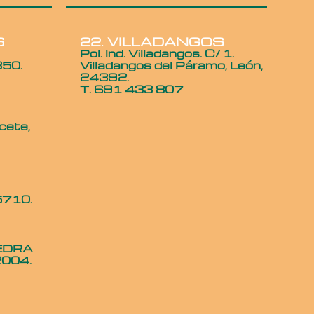
6
22. VILLADANGOS
Pol. Ind. Villadangos. C/ 1.
350.
Villadangos del Páramo, León,
24392.
T. 691 433 807
cete,
5710.
EDRA
2004.