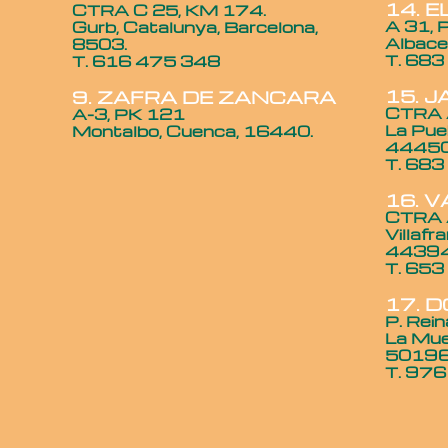
14. E
CTRA C 25, KM 174.
A 31, 
Gurb, Catalunya, Barcelona,
Albace
8503.
T. 683
T. 616 475 348
15. 
9. ZAFRA DE ZANCARA
CTRA 
A-3, PK 121
La Pueb
Montalbo, Cuenca, 16440.
44450
T. 683
16. V
CTRA A
Villafr
44394
T. 653
17. 
P. Rein
La Mue
50196
T. 97