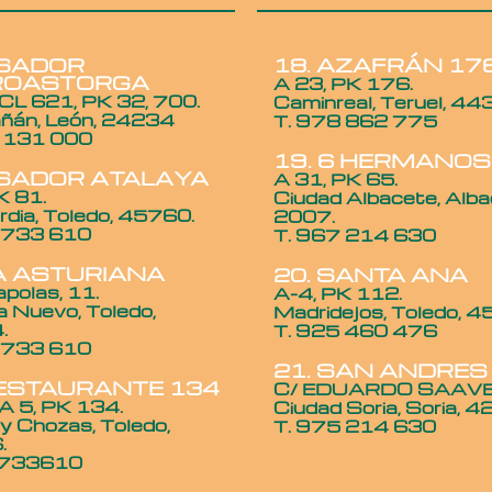
ASADOR
18. AZAFRÁN 17
ROASTORGA
A 23, PK 176.
L 621, PK 32, 700.
Caminreal, Teruel, 44
añán, León, 24234
T. 978 862 775
 131 000
19. 6 HERMANOS
ASADOR ATALAYA
A 31, PK 65.
K 81.
Ciudad Albacete, Alba
rdia, Toledo, 45760.
2007.
 733 610
T. 967 214 630
LA ASTURIANA
20. SANTA ANA
polas, 11.
A-4, PK 112.
 Nuevo, Toledo,
Madridejos, Toledo, 4
.
T. 925 460 476
 733 610
21. SAN ANDRES
RESTAURANTE 134
C/ EDUARDO SAAV
 5, PK 134.
Ciudad Soria, Soria, 4
 y Chozas, Toledo,
T. 975 214 630
.
2733610