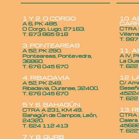
1 Y 2. O CORGO
10. 
CAR
A 6, PK 485.
CTRA C
O Corgo, Lugo, 27163.
Villam
T. 673 865 918
T. 987
3. PONTEAREAS
11. 
A 52, PK 290.
A IV, P
Ponteareas, Pontevedra,
La Gua
36860.
T. 622
T. 676 045 670
12. 
4. RIBADAVIA
C/ Ama
A 52, PK 249.
Seseña
Ribadavia, Ourense, 32400.
45224
T. 676 045 670
T. 622
5 Y 6. SAHAGÚN
13. 
CTRA A 231, KM 49.
CTRA A
Sahagún de Campos, León,
Calera
24320.
45686
T. 624 112 413
T. 62
7 Y 8. GURB